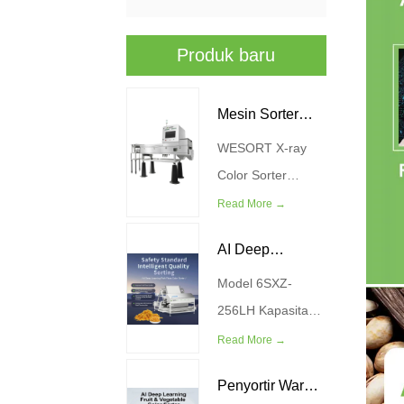
Produk baru
Mesin Sorter
WESORT X-ray
Warna R-ray
Color Sorter
Machine
Read More →
menggabungkan
AI Deep
teknologi
pencitraan sinar-X
Model 6SXZ-
Learning Meat
canggih dengan
256LH Kapasitas
Floss Color
algoritma
(KG / H) 200-300
Read More →
Sorter
pembelajaran
Kekuatan (kw) 4.5
Penyortir Warna
mendalam AI
Tekanan Sumber