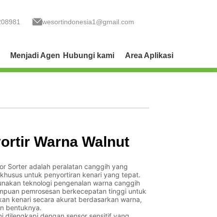
208981
wesortindonesia1@gmail.com
Menjadi Agen
Hubungi kami
Area Aplikasi
ortir Warna Walnut
or Sorter adalah peralatan canggih yang
khusus untuk penyortiran kenari yang tepat.
unakan teknologi pengenalan warna canggih
puan pemrosesan berkecepatan tinggi untuk
n kenari secara akurat berdasarkan warna,
an bentuknya.
ini dilengkapi dengan sensor sensitif yang