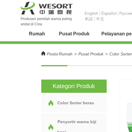
English
Español
Pусск
本語
中文
Produsen pemilah warna paling
andal di Cina
Rumah
Pusat Produk
Pelayanan p
Posisi:
Rumah
>
Pusat Produk
>
Color Sorte
Kategori Produk
Color Sorter beras
Penyortir warna biji