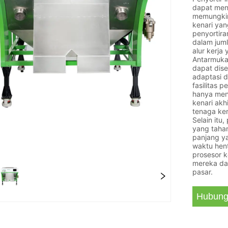
dapat mend
memungkink
kenari yan
penyortira
dalam jum
alur kerja
Antarmuka
dapat dis
adaptasi d
fasilitas 
hanya men
kenari akh
tenaga ker
Selain itu
yang tahan
panjang y
waktu hent
prosesor k
mereka dan
pasar.
Hubung