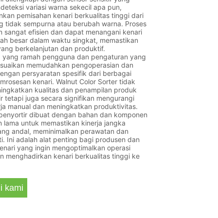
eteksi variasi warna sekecil apa pun,
an pemisahan kenari berkualitas tinggi dari
g tidak sempurna atau berubah warna. Proses
n sangat efisien dan dapat menangani kenari
lah besar dalam waktu singkat, memastikan
 yang berkelanjutan dan produktif.
 yang ramah pengguna dan pengaturan yang
esuaikan memudahkan pengoperasian dan
engan persyaratan spesifik dari berbagai
pemrosesan kenari. Walnut Color Sorter tidak
ingkatkan kualitas dan penampilan produk
ir tetapi juga secara signifikan mengurangi
ja manual dan meningkatkan produktivitas.
, penyortir dibuat dengan bahan dan komponen
 lama untuk memastikan kinerja jangka
ang andal, meminimalkan perawatan dan
i. Ini adalah alat penting bagi produsen dan
enari yang ingin mengoptimalkan operasi
 menghadirkan kenari berkualitas tinggi ke
i kami