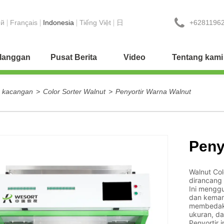
+6281196
ий
Français
Indonesia
Tiếng Việt
日
elanggan
Pusat Berita
Video
Tentang kami
r kacangan
>
Color Sorter Walnut
>
Penyortir Warna Walnut
Peny
Walnut Col
dirancang 
Ini mengg
dan kemam
membedaka
ukuran, d
Penyortir 