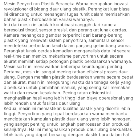
Mesin Penyortiran Plastik Beraneka Warna merupakan inovasi
revolusioner di bidang daur ulang plastik. Perangkat luar biasa
ini dirancang untuk menangani tugas rumit dalam memisahkan
bahan plastik berdasarkan variasi warnanya.
Inti dari mesin ini adalah kombinasi canggih dari kamera
beresolusi tinggi, sensor presisi, dan perangkat lunak cerdas.
Kamera menangkap gambar terperinci dari barang-barang
plastik yang melewati sistem penyortiran, sementara sensor
mendeteksi perbedaan kecil dalam panjang gelombang warna.
Perangkat lunak cerdas kemudian menganalisis data ini secara
real-time dan memicu mekanisme penyortiran untuk secara
akurat memilah setiap potongan plastik berdasarkan warnanya.
Mesin sortir ini menawarkan beberapa keuntungan penting.
Pertama, mesin ini sangat meningkatkan efisiensi proses daur
ulang. Dengan memilah plastik berdasarkan warna secara cepat
dan akurat, mesin ini mengurangi waktu dan tenaga kerja yang
diperlukan untuk pemilahan manual, yang sering kali memakan
waktu dan rawan kesalahan. Peningkatan efisiensi ini
menghasilkan hasil yang lebih tinggi dan biaya operasional yang
lebih rendah untuk fasilitas daur ulang.
Kedua, mesin ini memastikan kualitas plastik yang disortir lebih
tinggi. Penyortiran yang tepat berdasarkan warna membantu
menciptakan kumpulan plastik daur ulang yang lebih homogen,
yang sangat penting untuk langkah pemrosesan dan produksi
selanjutnya. Hal ini menghasilkan produk daur ulang berkualitas
lebih baik yang dapat bersaing dengan plastik baru dalam hal