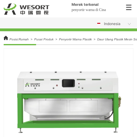
Merek terkenal
penyortir warna di Cina
Indonesia
Posisi:
Rumah
>
Pusat Produk
>
Penyortir Warna Plastik
>
Daur Ulang Plastik Mesin S