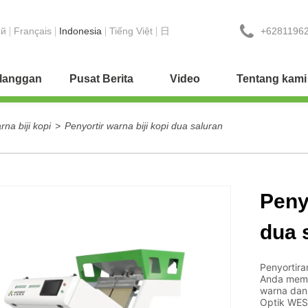
+6281196
ий
Français
Indonesia
Tiếng Việt
日
elanggan
Pusat Berita
Video
Tentang kami
rna biji kopi
>
Penyortir warna biji kopi dua saluran
Penyo
dua 
Penyortira
Anda memb
warna dan 
Optik WE