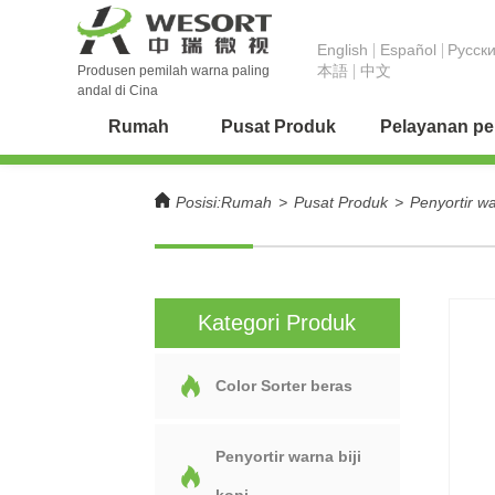
English
Español
Pусск
本語
中文
Produsen pemilah warna paling
andal di Cina
Rumah
Pusat Produk
Pelayanan p
Posisi:
Rumah
>
Pusat Produk
>
Penyortir wa
Kategori Produk
Color Sorter beras
Penyortir warna biji