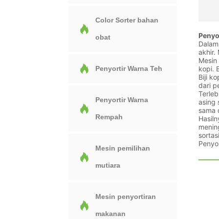
Color Sorter bahan
Penyor
obat
Dalam
akhir.
Mesin 
Penyortir Warna Teh
kopi. 
Biji k
dari p
Terleb
Penyortir Warna
asing 
sama d
Rempah
Hasiln
menin
sortas
Penyor
Mesin pemilihan
mutiara
Mesin penyortiran
makanan