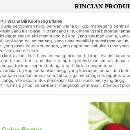
RINCIAN PRODU
tir Warna Biji Kopi yang Efisien
 dunia pengolahan kopi, pemilah warna biji kopi memegang peranan
 Mesin yang luar biasa ini dirancang untuk menangani berbagai tanta
ini dapat secara ahli membuang biji kopi yang berubah warna, yang
Biji kopi yang belum matang, yang tidak memiliki potensi rasa penuh,
opi yang rusak karena serangga, yang dapat menimbulkan rasa yang 
emilah yang efisien ini.
ih lagi, alat ini tidak hanya menangani cacat biji kopi. Alat ini dapa
seperti kaca, batu, dan plastik yang berpotensi mencemari adonan 
engan biji kopi, seperti batang, dapat dipilah dengan tepat.
ya adalah biji kopi berkualitas tinggi yang konsisten, bebas dari koto
gkatkan rasa dan aroma kopi, tetapi juga mendongkrak reputasi pr
i canggih tersebut untuk memenuhi standar konsumen yang tinggi.
tir warna biji kopi benar-benar mengubah permainan, membuat proses