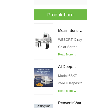
Produk baru
Mesin Sorter
WESORT X-ray
Warna R-ray
Color Sorter
Machine
Read More →
menggabungkan
AI Deep
teknologi
pencitraan sinar-X
Model 6SXZ-
Learning Meat
canggih dengan
256LH Kapasitas
Floss Color
algoritma
(KG / H) 200-300
Read More →
Sorter
pembelajaran
Kekuatan (kw) 4.5
Penyortir Warna
mendalam AI
Tekanan Sumber