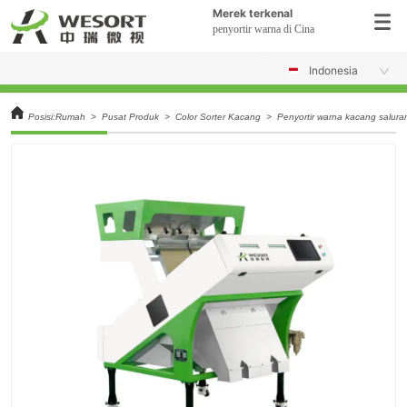
Merek terkenal
penyortir warna di Cina
Indonesia
Posisi:
Rumah
>
Pusat Produk
>
Color Sorter Kacang
>
Penyortir warna kacang salur