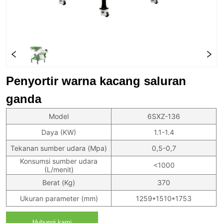
Penyortir warna kacang saluran
ganda
Model
6SXZ-136
Daya (KW)
1.1-1.4
Tekanan sumber udara (Mpa)
0,5-0,7
Konsumsi sumber udara
<1000
(L/menit)
Berat (Kg)
370
Ukuran parameter (mm)
1259*1510*1753
Hubungi kami