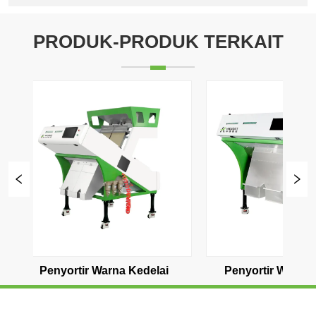
PRODUK-PRODUK TERKAIT
Warna Kapulaga
Penyortir Warna Biji Kakao