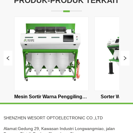
PRODUK-PRODUK TERKAIT
enggilingan 
Sorter Warna Nasi Otomatis
Sorter 
SHENZHEN WESORT OPTOELECTRONIC CO.,LTD
Alamat:Gedung 29, Kawasan Industri Longwangmiao, jalan