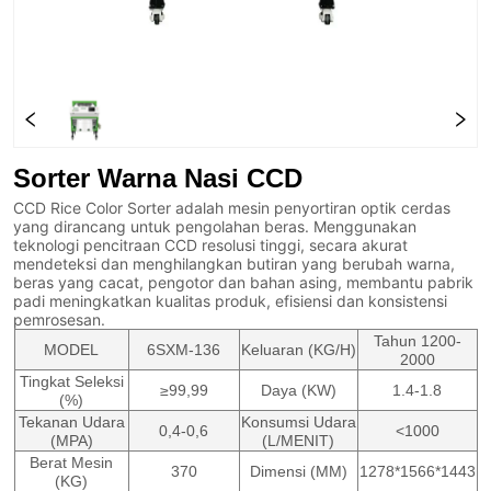
Sorter Warna Nasi CCD
CCD Rice Color Sorter adalah mesin penyortiran optik cerdas
yang dirancang untuk pengolahan beras. Menggunakan
teknologi pencitraan CCD resolusi tinggi, secara akurat
mendeteksi dan menghilangkan butiran yang berubah warna,
beras yang cacat, pengotor dan bahan asing, membantu pabrik
padi meningkatkan kualitas produk, efisiensi dan konsistensi
pemrosesan.
Tahun 1200-
MODEL
6SXM-136
Keluaran (KG/H)
2000
Tingkat Seleksi
≥99,99
Daya (KW)
1.4-1.8
(%)
Tekanan Udara
Konsumsi Udara
0,4-0,6
<1000
(MPA)
(L/MENIT)
Berat Mesin
370
Dimensi (MM)
1278*1566*1443
(KG)