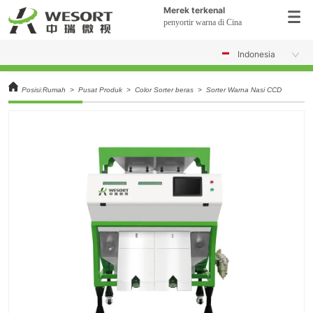
Merek terkenal
penyortir warna di Cina
Indonesia
Posisi:
Rumah
>
Pusat Produk
>
Color Sorter beras
>
Sorter Warna Nasi CCD