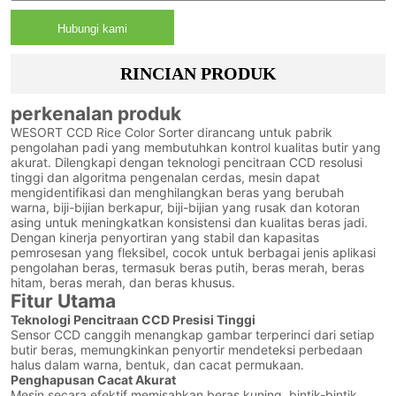
Hubungi kami
RINCIAN PRODUK
perkenalan produk
WESORT CCD Rice Color Sorter dirancang untuk pabrik
pengolahan padi yang membutuhkan kontrol kualitas butir yang
akurat. Dilengkapi dengan teknologi pencitraan CCD resolusi
tinggi dan algoritma pengenalan cerdas, mesin dapat
mengidentifikasi dan menghilangkan beras yang berubah
warna, biji-bijian berkapur, biji-bijian yang rusak dan kotoran
asing untuk meningkatkan konsistensi dan kualitas beras jadi.
Dengan kinerja penyortiran yang stabil dan kapasitas
pemrosesan yang fleksibel, cocok untuk berbagai jenis aplikasi
pengolahan beras, termasuk beras putih, beras merah, beras
hitam, beras merah, dan beras khusus.
Fitur Utama
Teknologi Pencitraan CCD Presisi Tinggi
Sensor CCD canggih menangkap gambar terperinci dari setiap
butir beras, memungkinkan penyortir mendeteksi perbedaan
halus dalam warna, bentuk, dan cacat permukaan.
Penghapusan Cacat Akurat
Mesin secara efektif memisahkan beras kuning, bintik-bintik