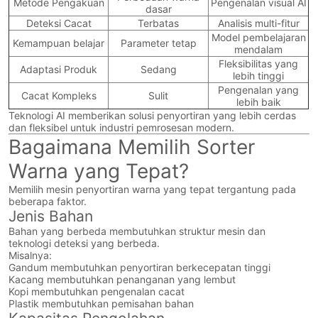
Metode Pengakuan
Pengenalan visual AI
dasar
Deteksi Cacat
Terbatas
Analisis multi-fitur
Model pembelajaran
Kemampuan belajar
Parameter tetap
mendalam
Fleksibilitas yang
Adaptasi Produk
Sedang
lebih tinggi
Pengenalan yang
Cacat Kompleks
Sulit
lebih baik
Teknologi AI memberikan solusi penyortiran yang lebih cerdas
dan fleksibel untuk industri pemrosesan modern.
Bagaimana Memilih Sorter
Warna yang Tepat?
Memilih mesin penyortiran warna yang tepat tergantung pada
beberapa faktor.
Jenis Bahan
Bahan yang berbeda membutuhkan struktur mesin dan
teknologi deteksi yang berbeda.
Misalnya:
Gandum membutuhkan penyortiran berkecepatan tinggi
Kacang membutuhkan penanganan yang lembut
Kopi membutuhkan pengenalan cacat
Plastik membutuhkan pemisahan bahan