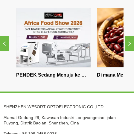
NDEK Sedang Menuju ke 
Di mana Membeli Mesin Sor
ika Selatan - Kacang Buruk, 
Warna Bean di Eropa Bara
spadalah
SHENZHEN WESORT OPTOELECTRONIC CO.,LTD
Alamat:Gedung 29, Kawasan Industri Longwangmiao, jalan
Fuyong, Distrik Bao'an, Shenzhen, Cina
Telepon:+86 199 2458 0075