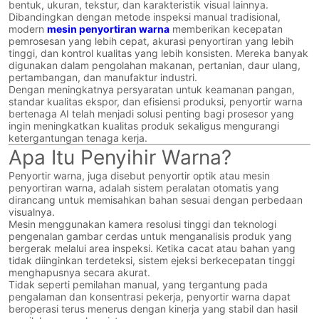
bentuk, ukuran, tekstur, dan karakteristik visual lainnya.
Dibandingkan dengan metode inspeksi manual tradisional,
modern
mesin penyortiran warna
memberikan kecepatan
pemrosesan yang lebih cepat, akurasi penyortiran yang lebih
tinggi, dan kontrol kualitas yang lebih konsisten. Mereka banyak
digunakan dalam pengolahan makanan, pertanian, daur ulang,
pertambangan, dan manufaktur industri.
Dengan meningkatnya persyaratan untuk keamanan pangan,
standar kualitas ekspor, dan efisiensi produksi, penyortir warna
bertenaga AI telah menjadi solusi penting bagi prosesor yang
ingin meningkatkan kualitas produk sekaligus mengurangi
ketergantungan tenaga kerja.
Apa Itu Penyihir Warna?
Penyortir warna, juga disebut penyortir optik atau mesin
penyortiran warna, adalah sistem peralatan otomatis yang
dirancang untuk memisahkan bahan sesuai dengan perbedaan
visualnya.
Mesin menggunakan kamera resolusi tinggi dan teknologi
pengenalan gambar cerdas untuk menganalisis produk yang
bergerak melalui area inspeksi. Ketika cacat atau bahan yang
tidak diinginkan terdeteksi, sistem ejeksi berkecepatan tinggi
menghapusnya secara akurat.
Tidak seperti pemilahan manual, yang tergantung pada
pengalaman dan konsentrasi pekerja, penyortir warna dapat
beroperasi terus menerus dengan kinerja yang stabil dan hasil