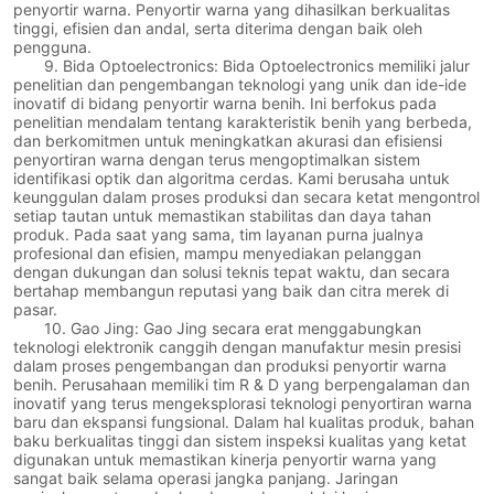
penyortir warna. Penyortir warna yang dihasilkan berkualitas
tinggi, efisien dan andal, serta diterima dengan baik oleh
pengguna.
9. Bida Optoelectronics: Bida Optoelectronics memiliki jalur
penelitian dan pengembangan teknologi yang unik dan ide-ide
inovatif di bidang penyortir warna benih. Ini berfokus pada
penelitian mendalam tentang karakteristik benih yang berbeda,
dan berkomitmen untuk meningkatkan akurasi dan efisiensi
penyortiran warna dengan terus mengoptimalkan sistem
identifikasi optik dan algoritma cerdas. Kami berusaha untuk
keunggulan dalam proses produksi dan secara ketat mengontrol
setiap tautan untuk memastikan stabilitas dan daya tahan
produk. Pada saat yang sama, tim layanan purna jualnya
profesional dan efisien, mampu menyediakan pelanggan
dengan dukungan dan solusi teknis tepat waktu, dan secara
bertahap membangun reputasi yang baik dan citra merek di
pasar.
10. Gao Jing: Gao Jing secara erat menggabungkan
teknologi elektronik canggih dengan manufaktur mesin presisi
dalam proses pengembangan dan produksi penyortir warna
benih. Perusahaan memiliki tim R & D yang berpengalaman dan
inovatif yang terus mengeksplorasi teknologi penyortiran warna
baru dan ekspansi fungsional. Dalam hal kualitas produk, bahan
baku berkualitas tinggi dan sistem inspeksi kualitas yang ketat
digunakan untuk memastikan kinerja penyortir warna yang
sangat baik selama operasi jangka panjang. Jaringan