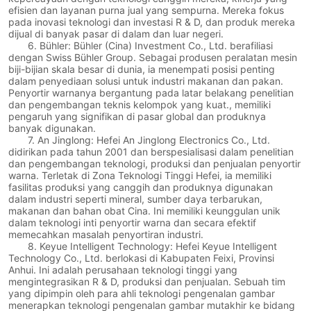
efisien dan layanan purna jual yang sempurna. Mereka fokus
pada inovasi teknologi dan investasi R & D, dan produk mereka
dijual di banyak pasar di dalam dan luar negeri.
6. Bühler: Bühler (Cina) Investment Co., Ltd. berafiliasi
dengan Swiss Bühler Group. Sebagai produsen peralatan mesin
biji-bijian skala besar di dunia, ia menempati posisi penting
dalam penyediaan solusi untuk industri makanan dan pakan.
Penyortir warnanya bergantung pada latar belakang penelitian
dan pengembangan teknis kelompok yang kuat., memiliki
pengaruh yang signifikan di pasar global dan produknya
banyak digunakan.
7. An Jinglong: Hefei An Jinglong Electronics Co., Ltd.
didirikan pada tahun 2001 dan berspesialisasi dalam penelitian
dan pengembangan teknologi, produksi dan penjualan penyortir
warna. Terletak di Zona Teknologi Tinggi Hefei, ia memiliki
fasilitas produksi yang canggih dan produknya digunakan
dalam industri seperti mineral, sumber daya terbarukan,
makanan dan bahan obat Cina. Ini memiliki keunggulan unik
dalam teknologi inti penyortir warna dan secara efektif
memecahkan masalah penyortiran industri.
8. Keyue Intelligent Technology: Hefei Keyue Intelligent
Technology Co., Ltd. berlokasi di Kabupaten Feixi, Provinsi
Anhui. Ini adalah perusahaan teknologi tinggi yang
mengintegrasikan R & D, produksi dan penjualan. Sebuah tim
yang dipimpin oleh para ahli teknologi pengenalan gambar
menerapkan teknologi pengenalan gambar mutakhir ke bidang