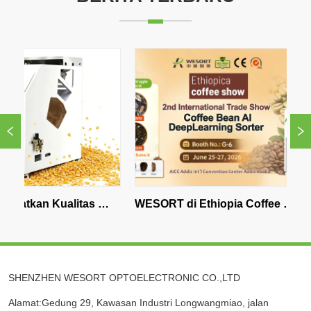
n Kualitas 
WESORT di Ethiopia Coffee 
PEND
kan Color 
Expo: Teknologi Penyortiran Biji 
Afrik
Kopi AI untuk Pengolahan Kopi 
Wasp
Premium
SHENZHEN WESORT OPTOELECTRONIC CO.,LTD
Alamat:Gedung 29, Kawasan Industri Longwangmiao, jalan