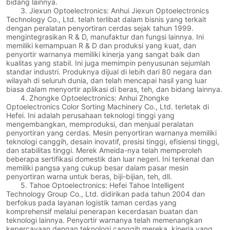
bidang lainnya.
3. Jiexun Optoelectronics: Anhui Jiexun Optoelectronics
Technology Co., Ltd. telah terlibat dalam bisnis yang terkait
dengan peralatan penyortiran cerdas sejak tahun 1999.
mengintegrasikan R & D, manufaktur dan fungsi lainnya. Ini
memiliki kemampuan R & D dan produksi yang kuat, dan
penyortir warnanya memiliki kinerja yang sangat baik dan
kualitas yang stabil. Ini juga memimpin penyusunan sejumlah
standar industri. Produknya dijual di lebih dari 80 negara dan
wilayah di seluruh dunia, dan telah mencapai hasil yang luar
biasa dalam menyortir aplikasi di beras, teh, dan bidang lainnya.
4. Zhongke Optoelectronics: Anhui Zhongke
Optoelectronics Color Sorting Machinery Co., Ltd. terletak di
Hefei. Ini adalah perusahaan teknologi tinggi yang
mengembangkan, memproduksi, dan menjual peralatan
penyortiran yang cerdas. Mesin penyortiran warnanya memiliki
teknologi canggih, desain inovatif, presisi tinggi, efisiensi tinggi,
dan stabilitas tinggi. Merek Ameida-nya telah memperoleh
beberapa sertifikasi domestik dan luar negeri. Ini terkenal dan
memiliki pangsa yang cukup besar dalam pasar mesin
penyortiran warna untuk beras, biji-bijian, teh, dll.
5. Tahoe Optoelectronics: Hefei Tahoe Intelligent
Technology Group Co., Ltd. didirikan pada tahun 2004 dan
berfokus pada layanan logistik taman cerdas yang
komprehensif melalui penerapan kecerdasan buatan dan
teknologi lainnya. Penyortir warnanya telah memenangkan
kepercayaan dengan teknologi canggih mereka, kinerja yang