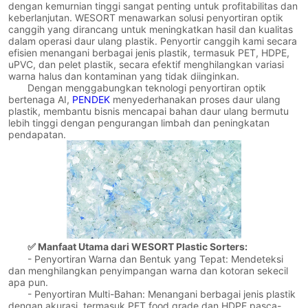
dengan kemurnian tinggi sangat penting untuk profitabilitas dan
keberlanjutan. WESORT menawarkan solusi penyortiran optik
canggih yang dirancang untuk meningkatkan hasil dan kualitas
dalam operasi daur ulang plastik. Penyortir canggih kami secara
efisien menangani berbagai jenis plastik, termasuk PET, HDPE,
uPVC, dan pelet plastik, secara efektif menghilangkan variasi
warna halus dan kontaminan yang tidak diinginkan.
Dengan menggabungkan teknologi penyortiran optik
bertenaga AI,
PENDEK
menyederhanakan proses daur ulang
plastik, membantu bisnis mencapai bahan daur ulang bermutu
lebih tinggi dengan pengurangan limbah dan peningkatan
pendapatan.
✅ Manfaat Utama dari WESORT Plastic Sorters:
- Penyortiran Warna dan Bentuk yang Tepat: Mendeteksi
dan menghilangkan penyimpangan warna dan kotoran sekecil
apa pun.
- Penyortiran Multi-Bahan: Menangani berbagai jenis plastik
dengan akurasi, termasuk PET food grade dan HDPE pasca-