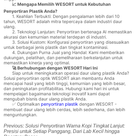
📈 Mengapa Memilih WESORT untuk Kebutuhan
Penyortiran Plastik Anda?
1. Keahlian Terbukti: Dengan pengalaman lebih dari 10
tahun, WESORT adalah mitra tepercaya dalam industri daur
ulang.
2. Teknologi Lanjutan: Penyortiran bertenaga AI memastikan
akurasi dan kemurnian material terdepan di industri.
3. Solusi Kustom: Konfigurasi penyortiran yang disesuaikan
untuk berbagai jenis plastik dan tingkat kontaminasi.
4. Dukungan Purna Jual yang Handal: Kami memberikan
dukungan, pelatihan, dan pemeliharaan berkelanjutan untuk
memastikan kinerja yang optimal.
🚀 Berhubungan dengan WESORT Hari Ini
Siap untuk meningkatkan operasi daur ulang plastik Anda?
Solusi penyortiran optik WESORT akan membantu Anda
mencapai hasil yang lebih tinggi, kemurnian yang lebih besar,
dan peningkatan profitabilitas. Hubungi kami hari ini untuk
mempelajari bagaimana teknologi inovatif kami dapat
mengubah bisnis daur ulang plastik Anda.
✅ Optimalkan
penyortiran plastik
dengan WESORT -
membuat daur ulang lebih cerdas, lebih sederhana, dan lebih
menguntungkan.
Previous:
Solusi Penyortiran Warna Kopi Tingkat Lanjut:
Presisi untuk Setiap Panggang, Dari Lab Kecil hingga