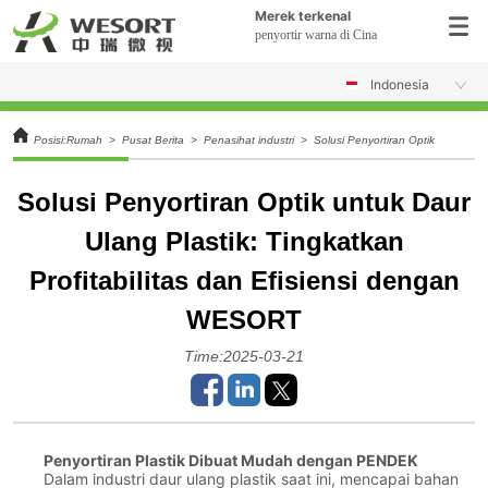
Merek terkenal
penyortir warna di Cina
Indonesia
Posisi:
Rumah
>
Pusat Berita
>
Penasihat industri
>
Solusi Penyortiran Optik untuk Da
Solusi Penyortiran Optik untuk Daur
Ulang Plastik: Tingkatkan
Profitabilitas dan Efisiensi dengan
WESORT
Time:2025-03-21
Penyortiran Plastik Dibuat Mudah dengan PENDEK
Dalam industri daur ulang plastik saat ini, mencapai bahan