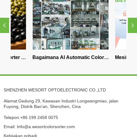
er 
Bagaimana AI Automatic Color 
Mesin Penyortira
?
Sorter Meningkatkan Efisiensi 
Terbaik untuk B
Pengolahan Makanan
QuadEye 360 AI
SHENZHEN WESORT OPTOELECTRONIC CO.,LTD
Alamat:Gedung 29, Kawasan Industri Longwangmiao, jalan
Fuyong, Distrik Bao'an, Shenzhen, Cina
Telepon:+86 199 2458 0075
Email: Info@a.wesortcolorsorter.com
Kebijakan pribadi