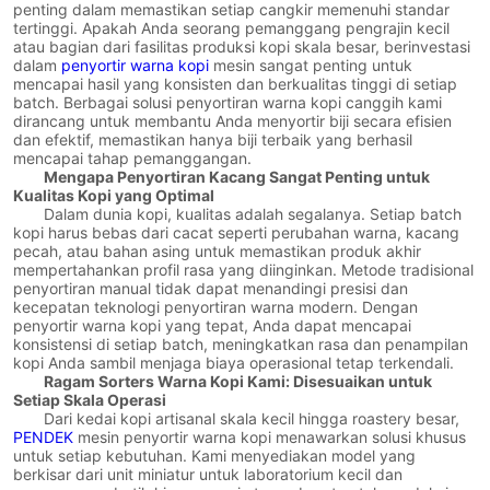
penting dalam memastikan setiap cangkir memenuhi standar
tertinggi. Apakah Anda seorang pemanggang pengrajin kecil
atau bagian dari fasilitas produksi kopi skala besar, berinvestasi
dalam
penyortir warna kopi
mesin sangat penting untuk
mencapai hasil yang konsisten dan berkualitas tinggi di setiap
batch. Berbagai solusi penyortiran warna kopi canggih kami
dirancang untuk membantu Anda menyortir biji secara efisien
dan efektif, memastikan hanya biji terbaik yang berhasil
mencapai tahap pemanggangan.
Mengapa Penyortiran Kacang Sangat Penting untuk
Kualitas Kopi yang Optimal
Dalam dunia kopi, kualitas adalah segalanya. Setiap batch
kopi harus bebas dari cacat seperti perubahan warna, kacang
pecah, atau bahan asing untuk memastikan produk akhir
mempertahankan profil rasa yang diinginkan. Metode tradisional
penyortiran manual tidak dapat menandingi presisi dan
kecepatan teknologi penyortiran warna modern. Dengan
penyortir warna kopi yang tepat, Anda dapat mencapai
konsistensi di setiap batch, meningkatkan rasa dan penampilan
kopi Anda sambil menjaga biaya operasional tetap terkendali.
Ragam Sorters Warna Kopi Kami: Disesuaikan untuk
Setiap Skala Operasi
Dari kedai kopi artisanal skala kecil hingga roastery besar,
PENDEK
mesin penyortir warna kopi menawarkan solusi khusus
untuk setiap kebutuhan. Kami menyediakan model yang
berkisar dari unit miniatur untuk laboratorium kecil dan