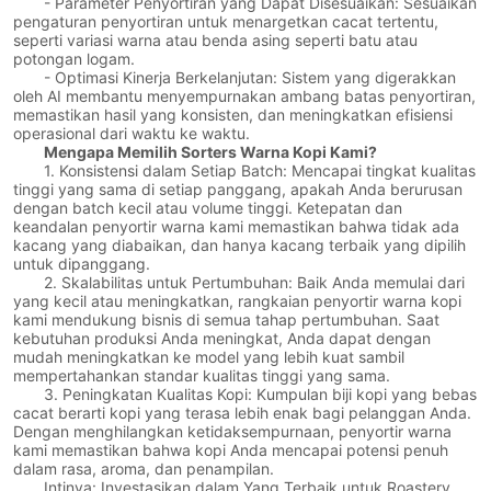
- Parameter Penyortiran yang Dapat Disesuaikan: Sesuaikan
pengaturan penyortiran untuk menargetkan cacat tertentu,
seperti variasi warna atau benda asing seperti batu atau
potongan logam.
- Optimasi Kinerja Berkelanjutan: Sistem yang digerakkan
oleh AI membantu menyempurnakan ambang batas penyortiran,
memastikan hasil yang konsisten, dan meningkatkan efisiensi
operasional dari waktu ke waktu.
Mengapa Memilih Sorters Warna Kopi Kami?
1. Konsistensi dalam Setiap Batch: Mencapai tingkat kualitas
tinggi yang sama di setiap panggang, apakah Anda berurusan
dengan batch kecil atau volume tinggi. Ketepatan dan
keandalan penyortir warna kami memastikan bahwa tidak ada
kacang yang diabaikan, dan hanya kacang terbaik yang dipilih
untuk dipanggang.
2. Skalabilitas untuk Pertumbuhan: Baik Anda memulai dari
yang kecil atau meningkatkan, rangkaian penyortir warna kopi
kami mendukung bisnis di semua tahap pertumbuhan. Saat
kebutuhan produksi Anda meningkat, Anda dapat dengan
mudah meningkatkan ke model yang lebih kuat sambil
mempertahankan standar kualitas tinggi yang sama.
3. Peningkatan Kualitas Kopi: Kumpulan biji kopi yang bebas
cacat berarti kopi yang terasa lebih enak bagi pelanggan Anda.
Dengan menghilangkan ketidaksempurnaan, penyortir warna
kami memastikan bahwa kopi Anda mencapai potensi penuh
dalam rasa, aroma, dan penampilan.
Intinya: Investasikan dalam Yang Terbaik untuk Roastery