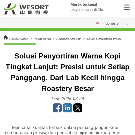
Merek terkenal
penyortir warna di Cina
Indonesia
Posisi:
Rumah
>
Pusat Berita
>
Penasihat industri
>
Solusi Penyortiran Warna Kopi Tin
Solusi Penyortiran Warna Kopi
Tingkat Lanjut: Presisi untuk Setiap
Panggang, Dari Lab Kecil hingga
Roastery Besar
Time:2025-03-24
Mencapai kualitas terbaik dalam pemanggangan kopi
membutuhkan presisi, dan pemilahan biji memainkan peran