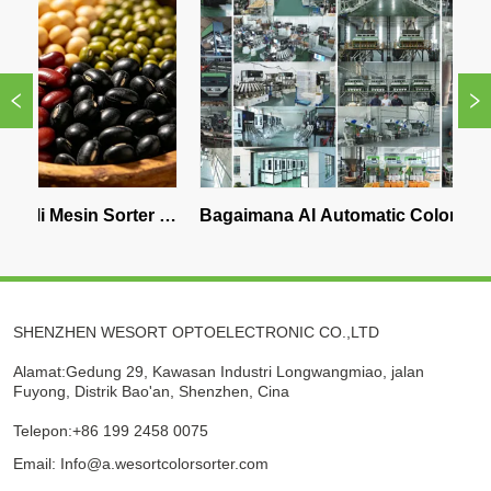
sin Sorter 
Bagaimana AI Automatic Color 
Mesin P
pa Barat?
Sorter Meningkatkan Efisiensi 
Terbai
Pengolahan Makanan
QuadEy
SHENZHEN WESORT OPTOELECTRONIC CO.,LTD
Alamat:Gedung 29, Kawasan Industri Longwangmiao, jalan
Fuyong, Distrik Bao'an, Shenzhen, Cina
Telepon:+86 199 2458 0075
Email: Info@a.wesortcolorsorter.com