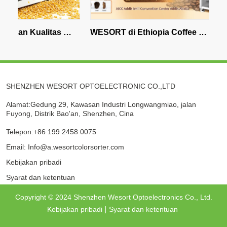
n Kualitas 
WESORT di Ethiopia Coffee 
PEND
akan Color 
Expo: Teknologi Penyortiran Biji 
Afri
Kopi AI untuk Pengolahan Kopi 
Was
Premium
SHENZHEN WESORT OPTOELECTRONIC CO.,LTD
Alamat:Gedung 29, Kawasan Industri Longwangmiao, jalan
Fuyong, Distrik Bao'an, Shenzhen, Cina
Telepon:+86 199 2458 0075
Email: Info@a.wesortcolorsorter.com
Kebijakan pribadi
Syarat dan ketentuan
Copyright © 2024 Shenzhen Wesort Optoelectronics Co., Ltd.
Kebijakan pribadi
Syarat dan ketentuan