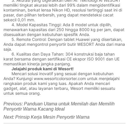
3. Akurasi yang digerakkan oleh AI: Teknologi AI WESORT
memiliki tingkat akurasi lebih dari 99% dalam mengidentifikasi
kontaminan, berkat lensa Nikon HD, resolusi tertinggi saat ini di
pasar, dan pilihan terbersih, yang dapat mendeteksi cacat
sekecil 0,01 mm.
4. Model Kapasitas Tinggi: Ada 8 model untuk dipilih,
menawarkan kapasitas dari 250 hingga 8000 kg per jam, dapat
disesuaikan dengan kebutuhan spesifik Anda.
5. Remote Control: Dengan tablet Huawei yang disertakan,
Anda dapat mengontrol penyortir butir WESORT Anda dari mana
saja.
6. Kualitas dan Daya Tahan: 304 konstruksi baja tahan
karat bersama dengan sertifikasi CE ekspor ISO 9001 dan UE
memastikan kinerja jangka panjang.
Jelajahi produk kami di Wesort!
Mencari solusi inovatif yang sesuai dengan kebutuhan
Anda? Kunjungi www.wesortcolorsorter.com untuk menjelajahi
rangkaian produk kami yang luas. Apakah Anda mencari
gadget, alat, atau layanan terbaru, Wesort memiliki sesuatu
untuk semua orang.
Previous:
Panduan Utama untuk Memilah dan Memilih
Penyortir Warna Kacang Ideal
Next:
Prinsip Kerja Mesin Penyortir Warna