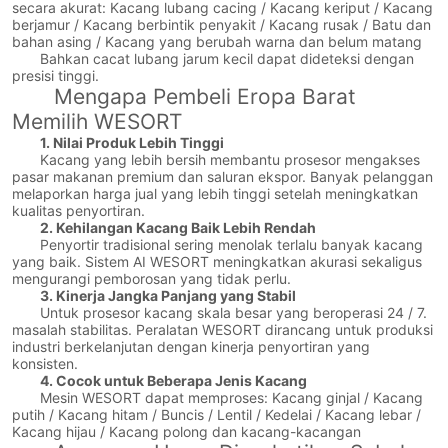
secara akurat: Kacang lubang cacing / Kacang keriput / Kacang
berjamur / Kacang berbintik penyakit / Kacang rusak / Batu dan
bahan asing / Kacang yang berubah warna dan belum matang
Bahkan cacat lubang jarum kecil dapat dideteksi dengan
presisi tinggi.
Mengapa Pembeli Eropa Barat
Memilih WESORT
1. Nilai Produk Lebih Tinggi
Kacang yang lebih bersih membantu prosesor mengakses
pasar makanan premium dan saluran ekspor. Banyak pelanggan
melaporkan harga jual yang lebih tinggi setelah meningkatkan
kualitas penyortiran.
2. Kehilangan Kacang Baik Lebih Rendah
Penyortir tradisional sering menolak terlalu banyak kacang
yang baik. Sistem AI WESORT meningkatkan akurasi sekaligus
mengurangi pemborosan yang tidak perlu.
3. Kinerja Jangka Panjang yang Stabil
Untuk prosesor kacang skala besar yang beroperasi 24 / 7.
masalah stabilitas. Peralatan WESORT dirancang untuk produksi
industri berkelanjutan dengan kinerja penyortiran yang
konsisten.
4. Cocok untuk Beberapa Jenis Kacang
Mesin WESORT dapat memproses: Kacang ginjal / Kacang
putih / Kacang hitam / Buncis / Lentil / Kedelai / Kacang lebar /
Kacang hijau / Kacang polong dan kacang-kacangan