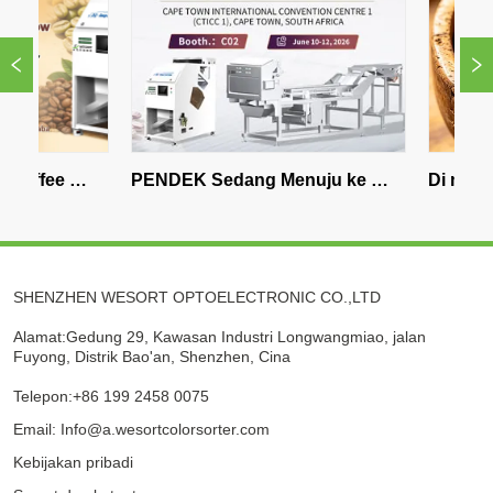
e 
PENDEK Sedang Menuju ke 
Di mana Membe
n Biji 
Afrika Selatan - Kacang Buruk, 
Warna Bean di
Kopi 
Waspadalah
SHENZHEN WESORT OPTOELECTRONIC CO.,LTD
Alamat:Gedung 29, Kawasan Industri Longwangmiao, jalan
Fuyong, Distrik Bao'an, Shenzhen, Cina
Telepon:+86 199 2458 0075
Email: Info@a.wesortcolorsorter.com
Kebijakan pribadi