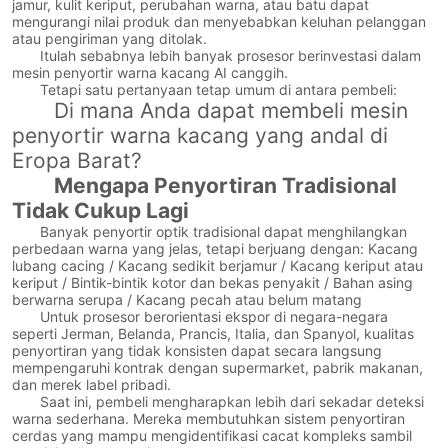
jamur, kulit keriput, perubahan warna, atau batu dapat
mengurangi nilai produk dan menyebabkan keluhan pelanggan
atau pengiriman yang ditolak.
Itulah sebabnya lebih banyak prosesor berinvestasi dalam
mesin penyortir warna kacang AI canggih.
Tetapi satu pertanyaan tetap umum di antara pembeli:
Di mana Anda dapat membeli mesin
penyortir warna kacang yang andal di
Eropa Barat?
Mengapa Penyortiran Tradisional
Tidak Cukup Lagi
Banyak penyortir optik tradisional dapat menghilangkan
perbedaan warna yang jelas, tetapi berjuang dengan: Kacang
lubang cacing / Kacang sedikit berjamur / Kacang keriput atau
keriput / Bintik-bintik kotor dan bekas penyakit / Bahan asing
berwarna serupa / Kacang pecah atau belum matang
Untuk prosesor berorientasi ekspor di negara-negara
seperti Jerman, Belanda, Prancis, Italia, dan Spanyol, kualitas
penyortiran yang tidak konsisten dapat secara langsung
mempengaruhi kontrak dengan supermarket, pabrik makanan,
dan merek label pribadi.
Saat ini, pembeli mengharapkan lebih dari sekadar deteksi
warna sederhana. Mereka membutuhkan sistem penyortiran
cerdas yang mampu mengidentifikasi cacat kompleks sambil