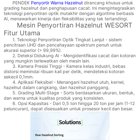
PENDEK
Penyortir Warna Hazelnut
dirancang khusus untuk
grading hazelnut dan penghapusan cacat. Ini mengintegrasikan
teknologi penyortiran optik mutakhir dengan algoritme berbasis
AI, menawarkan kinerja dan fleksibilitas yang tak tertandingi.
Mesin Penyortiran Hazelnut WESORT
Fitur Utama
1. Teknologi Penyortiran Optik Tingkat Lanjut - sistem
pencitraan UHD dan pencahayaan spektrum penuh untuk
akurasi superior (> 99,99%).
2. Deteksi Didukung AI - Mengidentifikasi cacat dan kotoran
yang mungkin terlewatkan oleh mesin lain.
3. Kamera Presisi Tinggi - Kamera kelas industri, bebas
distorsi memindai ribuan kali per detik, mendeteksi kotoran
sekecil 0,1mm.
4. Aplikasi Fleksibel - Menangani hazelnut utuh, kernel,
hazelnut dalam cangkang, dan hazelnut panggang.
5. Grading Multi-Stage - Sorts berdasarkan ukuran, bentuk,
dan warna untuk kualitas produk yang konsisten.
6. Opsi Kapasitas - Dari 0,5 ton hingga 20 ton per jam (1-12
peluncuran), dapat disesuaikan untuk prosesor kecil dan besar.