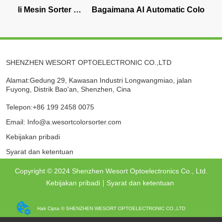
esin Sorter 
Bagaimana AI Automatic Color 
Mesin
opa Barat?
Sorter Meningkatkan Efisiensi 
Terba
Pengolahan Makanan
QuadE
SHENZHEN WESORT OPTOELECTRONIC CO.,LTD
Alamat:Gedung 29, Kawasan Industri Longwangmiao, jalan
Fuyong, Distrik Bao'an, Shenzhen, Cina
Telepon:+86 199 2458 0075
Email: Info@a.wesortcolorsorter.com
Kebijakan pribadi
Syarat dan ketentuan
Copyright © 2024 Shenzhen Wesort Optoelectronics Co., Ltd.
Kebijakan pribadi
Syarat dan ketentuan
Hak Cipta © SHENZHEN WESORT OPTOELECTRONIC CO.,LTD