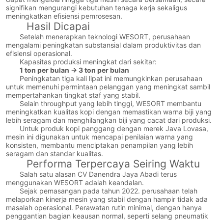
signifikan mengurangi kebutuhan tenaga kerja sekaligus
meningkatkan efisiensi pemrosesan.
Hasil Dicapai
Setelah menerapkan teknologi WESORT, perusahaan
mengalami peningkatan substansial dalam produktivitas dan
efisiensi operasional.
Kapasitas produksi meningkat dari sekitar:
1 ton per bulan → 3 ton per bulan
Peningkatan tiga kali lipat ini memungkinkan perusahaan
untuk memenuhi permintaan pelanggan yang meningkat sambil
mempertahankan tingkat staf yang stabil.
Selain throughput yang lebih tinggi, WESORT membantu
meningkatkan kualitas kopi dengan memastikan warna biji yang
lebih seragam dan menghilangkan biji yang cacat dari produksi.
Untuk produk kopi panggang dengan merek Java Lovasa,
mesin ini digunakan untuk mencapai penilaian warna yang
konsisten, membantu menciptakan penampilan yang lebih
seragam dan standar kualitas.
Performa Terpercaya Seiring Waktu
Salah satu alasan CV Danendra Jaya Abadi terus
menggunakan WESORT adalah keandalan.
Sejak pemasangan pada tahun 2022. perusahaan telah
melaporkan kinerja mesin yang stabil dengan hampir tidak ada
masalah operasional. Perawatan rutin minimal, dengan hanya
penggantian bagian keausan normal, seperti selang pneumatik