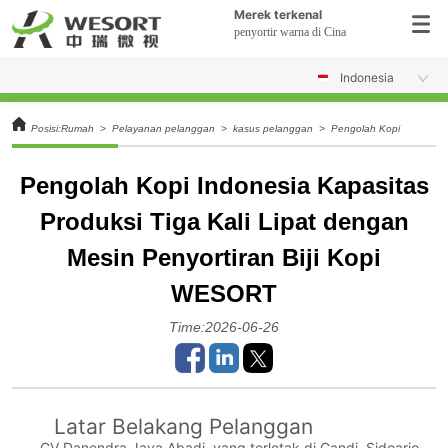
Merek terkenal
penyortir warna di Cina
Indonesia
Posisi:
Rumah
>
Pelayanan pelanggan
>
kasus pelanggan
>
Pengolah Kopi Indonesia
Pengolah Kopi Indonesia Kapasitas
Produksi Tiga Kali Lipat dengan
Mesin Penyortiran Biji Kopi
WESORT
Time:2026-06-26
Latar Belakang Pelanggan
CV Danendra Jaya Abadi, yang terletak di Candi, Sidoarjo,