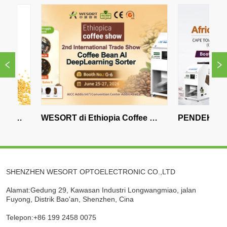
WESORT di Ethiopia Coffee 
PENDEK Sedang M
Expo: Teknologi Penyortiran Biji 
Afrika Selatan - K
Kopi AI untuk Pengolahan Kopi 
Waspadalah
Premium
SHENZHEN WESORT OPTOELECTRONIC CO.,LTD
Alamat:Gedung 29, Kawasan Industri Longwangmiao, jalan
Fuyong, Distrik Bao'an, Shenzhen, Cina
Telepon:+86 199 2458 0075