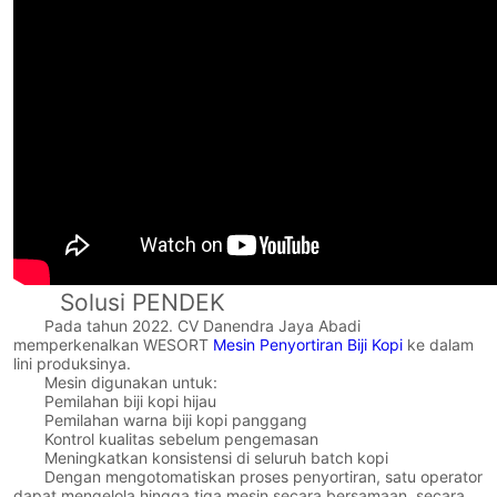
Solusi PENDEK
Pada tahun 2022. CV Danendra Jaya Abadi
memperkenalkan WESORT
Mesin Penyortiran Biji Kopi
ke dalam
lini produksinya.
Mesin digunakan untuk:
Pemilahan biji kopi hijau
Pemilahan warna biji kopi panggang
Kontrol kualitas sebelum pengemasan
Meningkatkan konsistensi di seluruh batch kopi
Dengan mengotomatiskan proses penyortiran, satu operator
dapat mengelola hingga tiga mesin secara bersamaan, secara