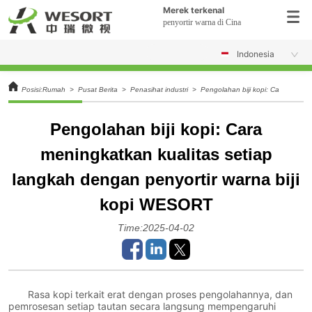
Merek terkenal
penyortir warna di Cina
Indonesia
Posisi:
Rumah
>
Pusat Berita
>
Penasihat industri
>
Pengolahan biji kopi: Cara mening
Pengolahan biji kopi: Cara
meningkatkan kualitas setiap
langkah dengan penyortir warna biji
kopi WESORT
Time:2025-04-02
Rasa kopi terkait erat dengan proses pengolahannya, dan
pemrosesan setiap tautan secara langsung mempengaruhi