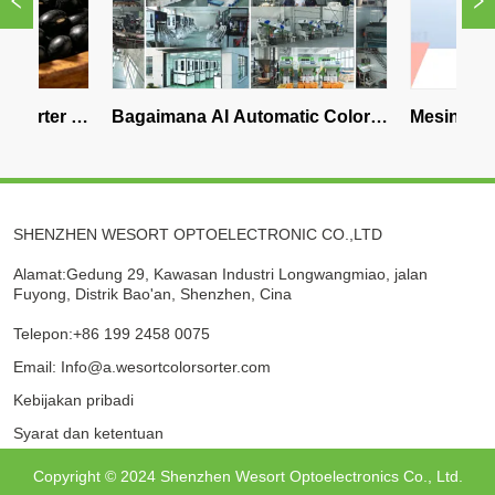
 
Bagaimana AI Automatic Color 
Mesin Penyortiran 
Sorter Meningkatkan Efisiensi 
Terbaik untuk Br
Pengolahan Makanan
QuadEye 360 AI S
SHENZHEN WESORT OPTOELECTRONIC CO.,LTD
Alamat:Gedung 29, Kawasan Industri Longwangmiao, jalan
Fuyong, Distrik Bao'an, Shenzhen, Cina
Telepon:+86 199 2458 0075
Email: Info@a.wesortcolorsorter.com
Kebijakan pribadi
Syarat dan ketentuan
Copyright © 2024 Shenzhen Wesort Optoelectronics Co., Ltd.