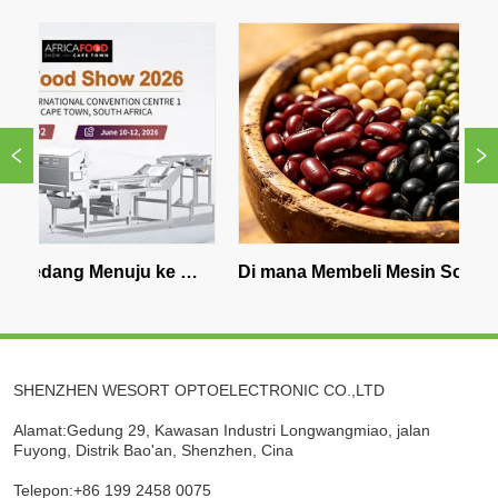
ang Menuju ke 
Di mana Membeli Mesin Sorter 
an - Kacang Buruk, 
Warna Bean di Eropa Barat?
SHENZHEN WESORT OPTOELECTRONIC CO.,LTD
Alamat:Gedung 29, Kawasan Industri Longwangmiao, jalan
Fuyong, Distrik Bao'an, Shenzhen, Cina
Telepon:+86 199 2458 0075