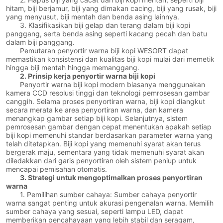
hitam, biji berjamur, biji yang dimakan cacing, biji yang rusak, biji
yang menyusut, biji mentah dan benda asing lainnya.
3. Klasifikasikan biji gelap dan terang dalam biji kopi
panggang, serta benda asing seperti kacang pecah dan batu
dalam biji panggang.
Pemutaran penyortir warna biji kopi WESORT dapat
memastikan konsistensi dan kualitas biji kopi mulai dari memetik
hingga biji mentah hingga memanggang.
2. Prinsip kerja penyortir warna biji kopi
Penyortir warna biji kopi modern biasanya menggunakan
kamera CCD resolusi tinggi dan teknologi pemrosesan gambar
canggih. Selama proses penyortiran warna, biji kopi diangkut
secara merata ke area penyortiran warna, dan kamera
menangkap gambar setiap biji kopi. Selanjutnya, sistem
pemrosesan gambar dengan cepat menentukan apakah setiap
biji kopi memenuhi standar berdasarkan parameter warna yang
telah ditetapkan. Biji kopi yang memenuhi syarat akan terus
bergerak maju, sementara yang tidak memenuhi syarat akan
diledakkan dari garis penyortiran oleh sistem peniup untuk
mencapai pemisahan otomatis.
3. Strategi untuk mengoptimalkan proses penyortiran
warna
1. Pemilihan sumber cahaya: Sumber cahaya penyortir
warna sangat penting untuk akurasi pengenalan warna. Memilih
sumber cahaya yang sesuai, seperti lampu LED, dapat
memberikan pencahayaan yang lebih stabil dan seragam,