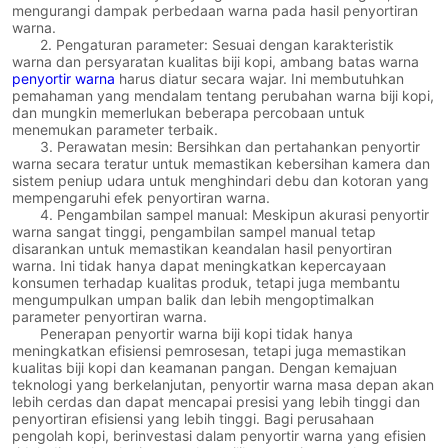
mengurangi dampak perbedaan warna pada hasil penyortiran
warna.
2. Pengaturan parameter: Sesuai dengan karakteristik
warna dan persyaratan kualitas biji kopi, ambang batas warna
penyortir warna
harus diatur secara wajar. Ini membutuhkan
pemahaman yang mendalam tentang perubahan warna biji kopi,
dan mungkin memerlukan beberapa percobaan untuk
menemukan parameter terbaik.
3. Perawatan mesin: Bersihkan dan pertahankan penyortir
warna secara teratur untuk memastikan kebersihan kamera dan
sistem peniup udara untuk menghindari debu dan kotoran yang
mempengaruhi efek penyortiran warna.
4. Pengambilan sampel manual: Meskipun akurasi penyortir
warna sangat tinggi, pengambilan sampel manual tetap
disarankan untuk memastikan keandalan hasil penyortiran
warna. Ini tidak hanya dapat meningkatkan kepercayaan
konsumen terhadap kualitas produk, tetapi juga membantu
mengumpulkan umpan balik dan lebih mengoptimalkan
parameter penyortiran warna.
Penerapan penyortir warna biji kopi tidak hanya
meningkatkan efisiensi pemrosesan, tetapi juga memastikan
kualitas biji kopi dan keamanan pangan. Dengan kemajuan
teknologi yang berkelanjutan, penyortir warna masa depan akan
lebih cerdas dan dapat mencapai presisi yang lebih tinggi dan
penyortiran efisiensi yang lebih tinggi. Bagi perusahaan
pengolah kopi, berinvestasi dalam penyortir warna yang efisien