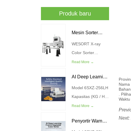
Produk baru
Mesin Sorter
WESORT X-ray
Warna R-ray
Color Sorter
Machine
Read More →
menggabungkan
AI Deep Learning
teknologi
Provin
Nama 
pencitraan sinar-X
Model 6SXZ-256LH
Meat Floss Color
Bahan:
. Pili
canggih dengan
Kapasitas (KG / H)
Waktu
Sorter
algoritma
200-300 Kekuatan
Read More →
Previ
pembelajaran
(kw) 4.5 Tekanan
Next:
Penyortir Warna
mendalam AI untuk
Sumber Udara