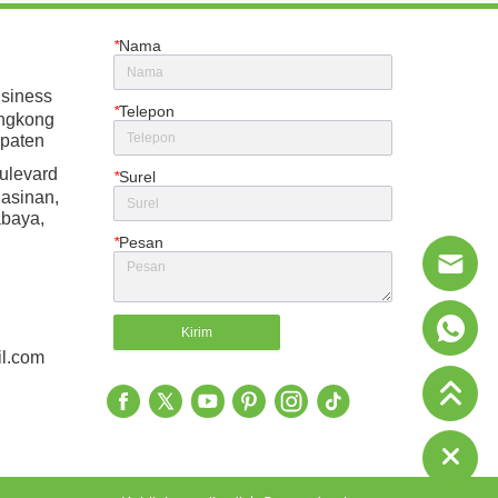
QuadEye 360 AI Sorter
Barat Memi
*
Nama
siness
*
Telepon
engkong
paten
ulevard
*
Surel
gasinan,
abaya,
*
Pesan
Kirim
l.com