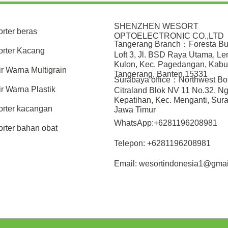
Pengolahan Makanan
SHENZHEN WESORT
orter beras
OPTOELECTRONIC CO.,LTD
Tangerang Branch：Foresta Bu
orter Kacang
Loft 3, Jl. BSD Raya Utama, L
Kulon, Kec. Pagedangan, Kabu
ir Warna Multigrain
Tangerang, Banten 15331
Surabaya office：Northwest Bo
ir Warna Plastik
Citraland Blok NV 11 No.32, N
Kepatihan, Kec. Menganti, Sur
orter kacangan
Jawa Timur
WhatsApp:+6281196208981
orter bahan obat
Telepon: +6281196208981
Email: wesortindonesia1@gmai