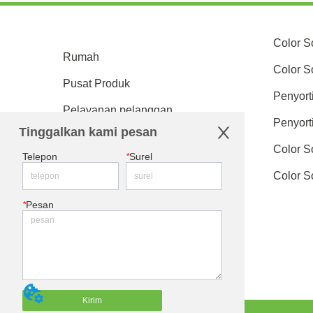
k Pengolahan Kopi 
Waspadalah
Color S
Rumah
Color S
Pusat Produk
Penyort
Pelayanan pelanggan
Penyort
Tinggalkan kami pesan
Pusat Berita
Color S
Telepon
*
Surel
Tentang kami
Color S
Menjadi Agen
*
Pesan
Hubungi kami
Kirim