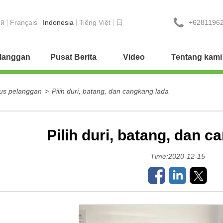
+6281196
ий
Français
Indonesia
Tiếng Việt
日
elanggan
Pusat Berita
Video
Tentang kami
us pelanggan
>
Pilih duri, batang, dan cangkang lada
Pilih duri, batang, dan 
Time:2020-12-15