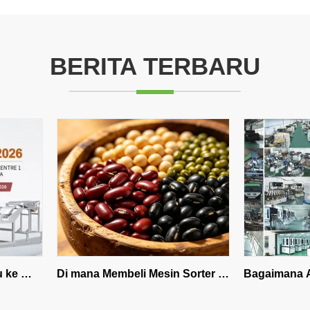
BERITA TERBARU
Di mana Membeli Mesin Sorter 
Bagaimana AI Automatic
Warna Bean di Eropa Barat?
Sorter Meningkatkan Efis