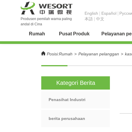
English
Español
Pусск
本語
中文
Produsen pemilah warna paling
andal di Cina
Rumah
Pusat Produk
Pelayanan p
Posisi:
Rumah
>
Pelayanan pelanggan
>
kas
Kategori Berita
Penasihat Industri
berita perusahaan