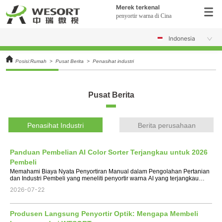
Merek terkenal
penyortir warna di Cina
Indonesia
Posisi:
Rumah
>
Pusat Berita
>
Penasihat industri
Pusat Berita
Penasihat Industri
Berita perusahaan
Panduan Pembelian AI Color Sorter Terjangkau untuk 2026
Pembeli
Memahami Biaya Nyata Penyortiran Manual dalam Pengolahan Pertanian
dan Industri Pembeli yang meneliti penyortir warna AI yang terjangkau
biasanya mencoba memecahkan serangkaian masalah operasional yang
2026-07-22
sangat spesifik: kenaikan biaya tenaga kerja, te...
Produsen Langsung Penyortir Optik: Mengapa Membeli