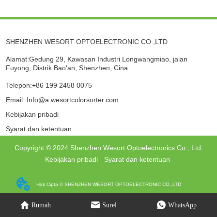
SHENZHEN WESORT OPTOELECTRONIC CO.,LTD
Alamat:Gedung 29, Kawasan Industri Longwangmiao, jalan
Fuyong, Distrik Bao'an, Shenzhen, Cina
Telepon:+86 199 2458 0075
Email: Info@a.wesortcolorsorter.com
Kebijakan pribadi
Syarat dan ketentuan
Copyright © 2024 Shenzhen Wesort Optoelectronics Co., Ltd.
Kebijakan pribadi
Syarat dan ketentuan
Hak Cipta © SHENZHEN WESORT OPTOELECTRONIC CO.,LTD
Rumah
Surel
WhatsApp