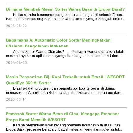
Di mana Membeli Mesin Sorter Warna Bean di Eropa Barat?
Ketika standar keamanan pangan terus meningkat di seluruh Eropa
Barat, prosesor kacang berada di bawah tekanan yang meningkat untuk
menghasilkan produk yang lebih bersih, lebih aman, dan lebih konsisten
2026-05-22
secara visual. Baik memproses kacang merah, k...
Bagaimana AI Automatic Color Sorter Meningkatkan
Efisiensi Pengolahan Makanan
Apa Itu Sorter Warna Otomatis? Penyortir warna otomatis adalah
mesin penyortiran optik cerdas yang dirancang untuk mendeteksi dan
menghilangkan bahan yang cacat berdasarkan warna, bentuk, ukuran,
2026-05-20
dan karakteristik internal. Ini banyak digunakan d...
Mesin Penyortiran Biji Kopi Terbaik untuk Brasil | WESORT
QuadEye 360 AI Sorter
Brasil adalah produsen dan pengekspor kopi terbesar di dunia,
memasok biji Arabika dan Robusta premium kepada pemanggang dan
pedagang di seluruh dunia. Karena pembeli internasional menuntut kopi
2026-05-14
yang lebih bersih dan konsisten, prosesor Brasil beri...
Pemasok Sorter Warna Bean di Cina: Mengapa Prosesor
Eropa Barat Memilih WESORT
Karena permintaan akan kacang premium terus tumbuh di seluruh
Eropa Barat, prosesor berada di bawah tekanan yang meningkat untuk