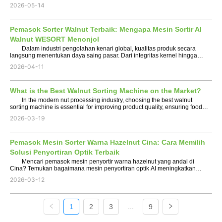
menghasilkan produk yang lebih bersih, lebih aman, dan lebih seragam.
2026-05-14
Apakah Anda memproses kacang merah, kacang putih,...
Pemasok Sorter Walnut Terbaik: Mengapa Mesin Sortir AI
Walnut WESORT Menonjol
Dalam industri pengolahan kenari global, kualitas produk secara
langsung menentukan daya saing pasar. Dari integritas kernel hingga
penghilangan cacat, penyortiran presisi telah menjadi langkah penting
2026-04-11
bagi prosesor yang bertujuan untuk memenuhi st...
What is the Best Walnut Sorting Machine on the Market?
In the modern nut processing industry, choosing the best walnut
sorting machine is essential for improving product quality, ensuring food
safety, and reducing labor costs. As global demand for high-grade walnut
2026-03-19
kernels continues to grow, traditio...
Pemasok Mesin Sorter Warna Hazelnut Cina: Cara Memilih
Solusi Penyortiran Optik Terbaik
Mencari pemasok mesin penyortir warna hazelnut yang andal di
Cina? Temukan bagaimana mesin penyortiran optik AI meningkatkan
kualitas hazelnut, mengurangi biaya tenaga kerja, dan meningkatkan
2026-03-12
efisiensi pemrosesan. Pemasok Mesin Sorter Warna Hazel...
1
2
3
...
9