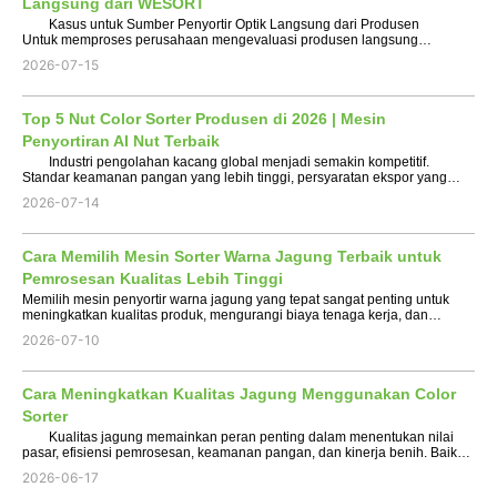
Langsung dari WESORT
Kasus untuk Sumber Penyortir Optik Langsung dari Produsen
Untuk memproses perusahaan mengevaluasi produsen langsung
penyortir optik , keputusan sumber jarang hanya tentang spesifikasi
2026-07-15
peralatan. Ini tentang siapa yang merancang algoritma visi, s...
Top 5 Nut Color Sorter Produsen di 2026 | Mesin
Penyortiran AI Nut Terbaik
Industri pengolahan kacang global menjadi semakin kompetitif.
Standar keamanan pangan yang lebih tinggi, persyaratan ekspor yang
lebih ketat, dan kenaikan biaya tenaga kerja mendorong prosesor untuk
2026-07-14
berinvestasi dalam teknologi penyortiran yang leb...
Cara Memilih Mesin Sorter Warna Jagung Terbaik untuk
Pemrosesan Kualitas Lebih Tinggi
Memilih mesin penyortir warna jagung yang tepat sangat penting untuk
meningkatkan kualitas produk, mengurangi biaya tenaga kerja, dan
memenuhi standar keamanan pangan internasional. Baik Anda
2026-07-10
memproses jagung food grade, benih jagung, jagung manis, a...
Cara Meningkatkan Kualitas Jagung Menggunakan Color
Sorter
Kualitas jagung memainkan peran penting dalam menentukan nilai
pasar, efisiensi pemrosesan, keamanan pangan, dan kinerja benih. Baik
digunakan untuk produksi pangan, pakan ternak, pembiakan benih, atau
2026-06-17
pasar ekspor, biji yang rusak, kontaminasi jam...